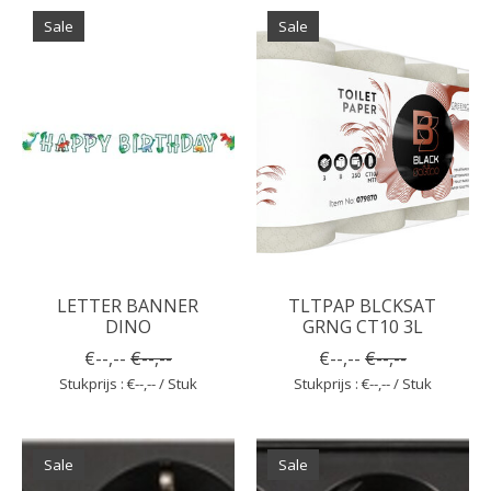
Sale
Sale
LETTER BANNER
TLTPAP BLCKSAT
DINO
GRNG CT10 3L
€--,--
€--,--
€--,--
€--,--
Stukprijs : €--,-- / Stuk
Stukprijs : €--,-- / Stuk
Sale
Sale