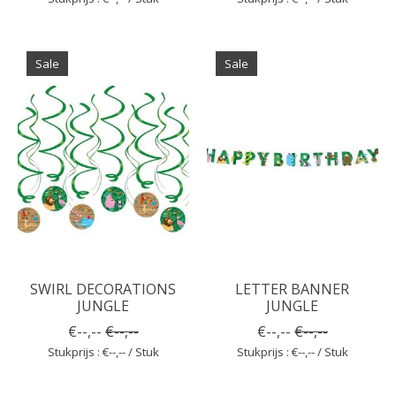
Sale
Sale
SWIRL DECORATIONS
LETTER BANNER
JUNGLE
JUNGLE
€--,--
€--,--
€--,--
€--,--
Stukprijs : €--,-- / Stuk
Stukprijs : €--,-- / Stuk