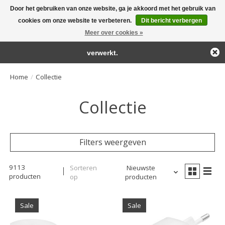
Door het gebruiken van onze website, ga je akkoord met het gebruik van
← Keer terug naar de backoffice
Deze winkel is in aanbouw.
cookies om onze website te verbeteren.
Dit bericht verbergen
Large selection of products and fast shipping!
Eventueel geplaatste orders zullen niet worden gehonoreerd of
Meer over cookies »
Winkelwa
verwerkt.
Home
/
Collectie
Collectie
Filters weergeven
9113
Sorteren
Nieuwste
producten
op
producten
Sale
Sale