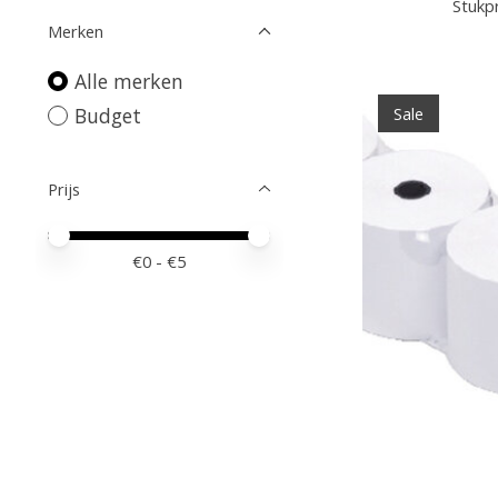
Stukpr
Merken
Alle merken
Budget
Sale
Prijs
Minimale prijswaarde
Price maximum value
€
0
- €
5