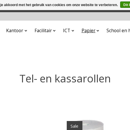
 je akkoord met het gebruik van cookies om onze website te verbeteren.
Dit 
winkel is in aanbouw. Eventueel geplaatste orders zullen niet 
Kantoor
Facilitair
ICT
Papier
School en
Tel- en kassarollen
Sale