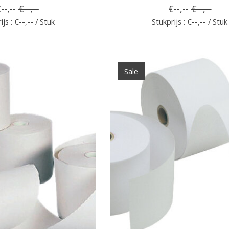
--,--
€--,--
€--,--
€--,--
ijs : €--,-- / Stuk
Stukprijs : €--,-- / Stuk
Sale