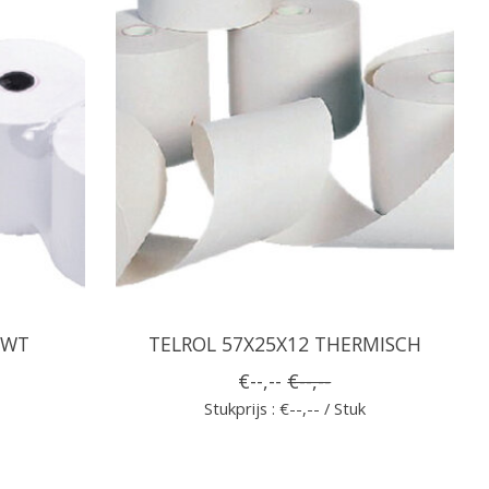
 WT
TELROL 57X25X12 THERMISCH
€--,--
€--,--
Stukprijs : €--,-- / Stuk