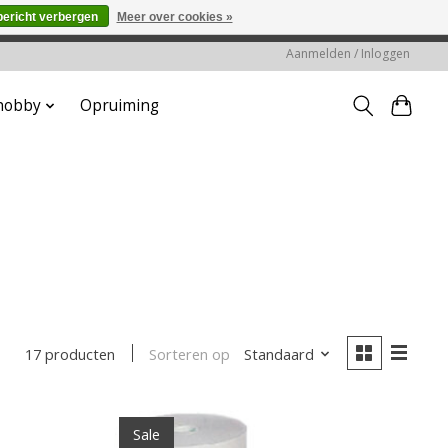
bericht verbergen
Meer over cookies »
worden gehonoreerd of verwerkt.
Aanmelden / Inloggen
 hobby
Opruiming
Sorteren op
Standaard
17 producten
Sale