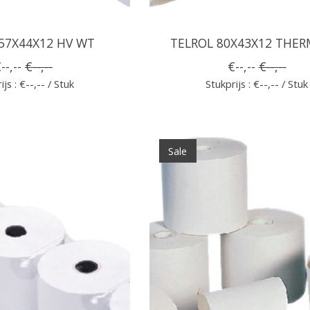
57X44X12 HV WT
TELROL 80X43X12 THER
--,--
€--,--
€--,--
€--,--
ijs : €--,-- / Stuk
Stukprijs : €--,-- / Stuk
Sale