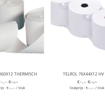
X60X12 THERMISCH
TELROL 76X44X12 HV
--,--
€--,--
€--,--
€--,--
ijs : €--,-- / Stuk
Stukprijs : €--,-- / Stuk