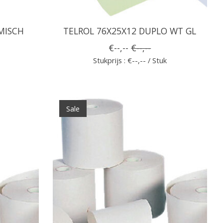
MISCH
TELROL 76X25X12 DUPLO WT GL
€--,--
€--,--
Stukprijs : €--,-- / Stuk
Sale