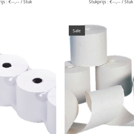
ijs : €--,-- / Stuk
Stukprijs : €--,-- / Stuk
Sale