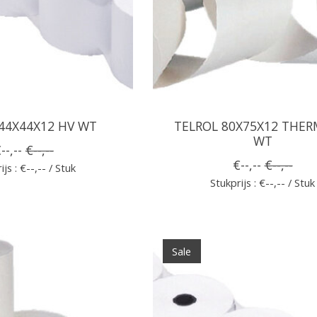
44X44X12 HV WT
TELROL 80X75X12 THER
WT
--,--
€--,--
€--,--
€--,--
ijs : €--,-- / Stuk
Stukprijs : €--,-- / Stuk
Sale