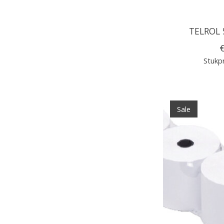
TELROL 
€
Stukpr
Sale