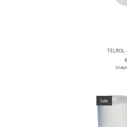
TELROL 
€
Stukpr
Sale