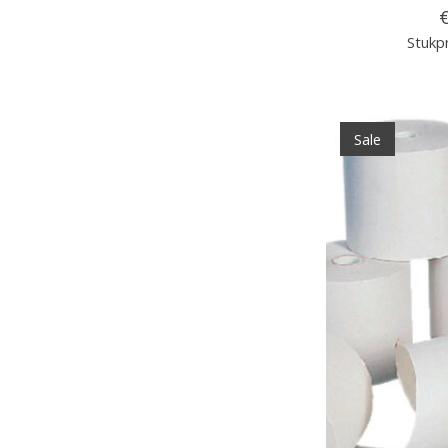
€
Stukpr
Sale