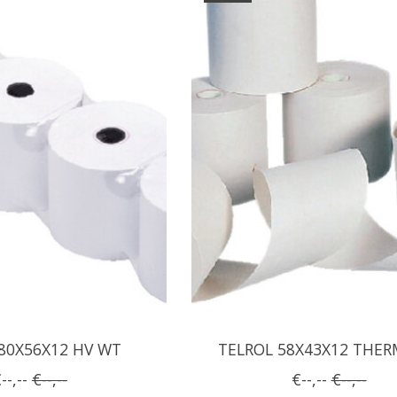
80X56X12 HV WT
TELROL 58X43X12 THER
--,--
€--,--
€--,--
€--,--