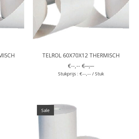
MISCH
TELROL 60X70X12 THERMISCH
€--,--
€--,--
Stukprijs : €--,-- / Stuk
Sale