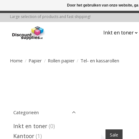
Door het gebruiken van onze website, ga
← Keer terug naar de backoffice
Deze 
Large selection of products and fast shipping!
Inkt en toner
Home
/
Papier
/
Rollen papier
/
Tel- en kassarollen
Categorieën
Inkt en toner
(0)
Sale
Kantoor
(1)