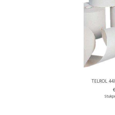
TELROL 44
€
Stukpr