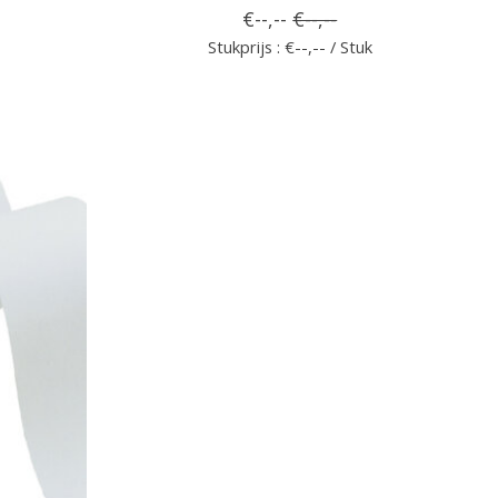
€--,--
€--,--
Stukprijs : €--,-- / Stuk