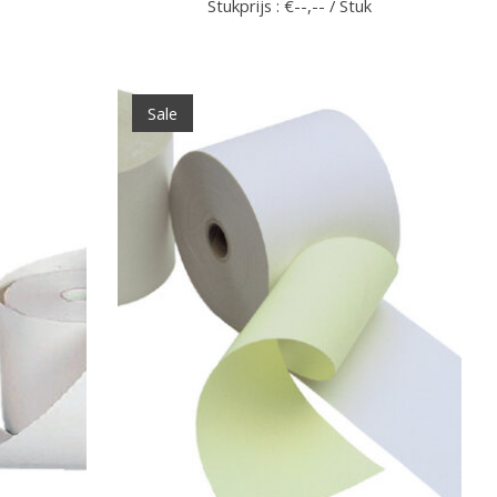
Stukprijs : €--,-- / Stuk
Sale