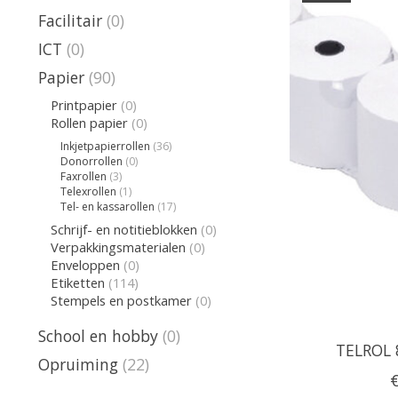
Facilitair
(0)
ICT
(0)
Papier
(90)
Printpapier
(0)
Rollen papier
(0)
Inkjetpapierrollen
(36)
Donorrollen
(0)
Faxrollen
(3)
Telexrollen
(1)
Tel- en kassarollen
(17)
Schrijf- en notitieblokken
(0)
Verpakkingsmaterialen
(0)
Enveloppen
(0)
Etiketten
(114)
Stempels en postkamer
(0)
School en hobby
(0)
TELROL 
Opruiming
(22)
€