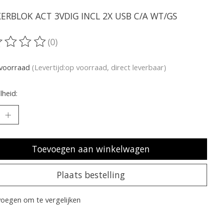
ERBLOK ACT 3VDIG INCL 2X USB C/A WT/GS
(0)
oordeling van dit product is
0
van de 5
voorraad
(Levertijd:op voorraad, direct leverbaar)
heid:
Toevoegen aan winkelwagen
Plaats bestelling
oegen om te vergelijken