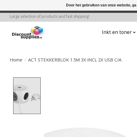
Door het gebruiken van onze website, ga
← Keer terug naar de backoffice
Deze 
Large selection of products and fast shipping!
Inkt en toner
Home
/
ACT STEKKERBLOK 1.5M 3X INCL 2X USB C/A
Product image slideshow Items