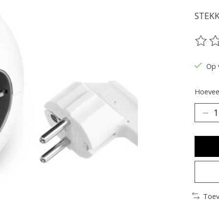
STEKK
De be
Op 
Hoeveel
Toev