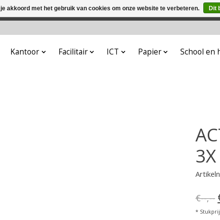
 je akkoord met het gebruik van cookies om onze website te verbeteren.
Dit 
winkel is in aanbouw. Eventueel geplaatste orders zullen niet 
Kantoor
Facilitair
ICT
Papier
School en
AC
3X
Artike
€--,--
* Stukprijs