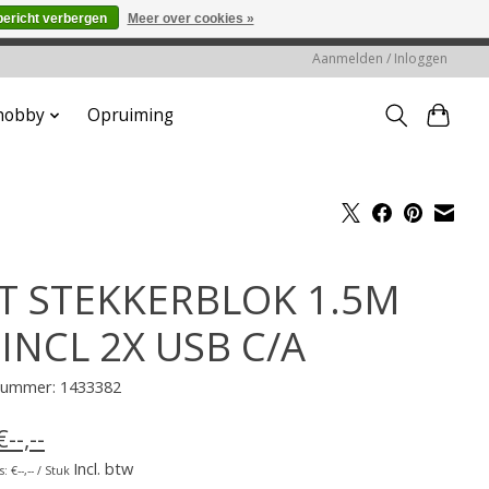
bericht verbergen
Meer over cookies »
worden gehonoreerd of verwerkt.
Aanmelden / Inloggen
 hobby
Opruiming
T STEKKERBLOK 1.5M
 INCL 2X USB C/A
lnummer: 1433382
€--,--
Incl. btw
: €--,-- / Stuk