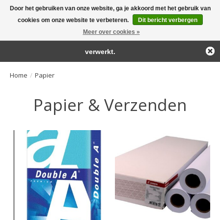
Door het gebruiken van onze website, ga je akkoord met het gebruik van
← Keer terug naar de backoffice
Deze winkel is in aanbouw.
cookies om onze website te verbeteren.
Dit bericht verbergen
Large selection of products and fast shipping!
Eventueel geplaatste orders zullen niet worden gehonoreerd of
Meer over cookies »
Winkelwa
verwerkt.
Home
/
Papier
Papier & Verzenden