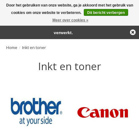
Door het gebruiken van onze website, ga je akkoord met het gebruik van
← Keer terug naar de backoffice
Deze winkel is in aanbouw.
cookies om onze website te verbeteren.
Dit bericht verbergen
Large selection of products and fast shipping!
Eventueel geplaatste orders zullen niet worden gehonoreerd of
Meer over cookies »
Winkelwa
verwerkt.
Home
/
Inkt en toner
Inkt en toner