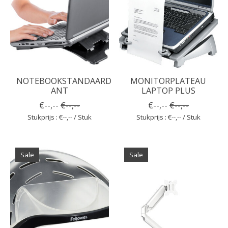
NOTEBOOKSTANDAARD
MONITORPLATEAU
ANT
LAPTOP PLUS
€--,--
€--,--
€--,--
€--,--
Stukprijs : €--,-- / Stuk
Stukprijs : €--,-- / Stuk
Sale
Sale