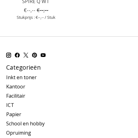
SPIRE Q WT
€--,--
€--,--
Stukprijs : €--,-- / Stuk
Categorieën
Inkt en toner
Kantoor
Facilitair
ICT
Papier
School en hobby
Opruiming