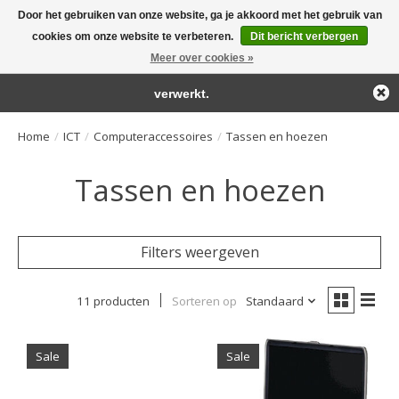
Door het gebruiken van onze website, ga je akkoord met het gebruik van
← Keer terug naar de backoffice
Deze winkel is in aanbouw.
cookies om onze website te verbeteren.
Dit bericht verbergen
Large selection of products and fast shipping!
Eventueel geplaatste orders zullen niet worden gehonoreerd of
Meer over cookies »
Winkelwa
verwerkt.
Home
/
ICT
/
Computeraccessoires
/
Tassen en hoezen
Tassen en hoezen
Filters weergeven
11 producten
Sorteren op
Standaard
Sale
Sale