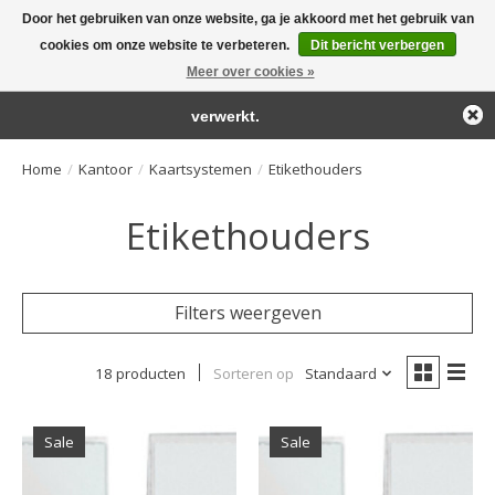
Door het gebruiken van onze website, ga je akkoord met het gebruik van
← Keer terug naar de backoffice
Deze winkel is in aanbouw.
cookies om onze website te verbeteren.
Dit bericht verbergen
Large selection of products and fast shipping!
Eventueel geplaatste orders zullen niet worden gehonoreerd of
Meer over cookies »
Winkelwa
verwerkt.
Home
/
Kantoor
/
Kaartsystemen
/
Etikethouders
Etikethouders
Filters weergeven
18 producten
Sorteren op
Standaard
Sale
Sale