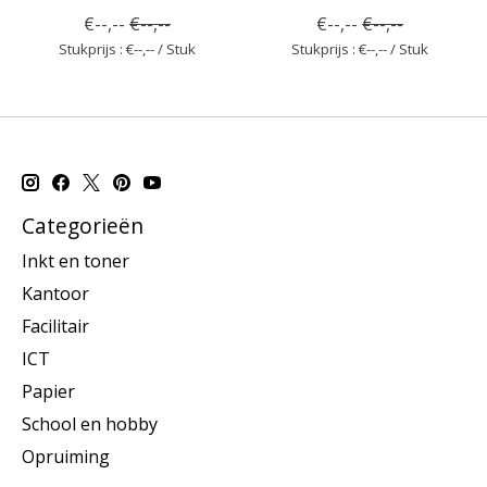
€--,--
€--,--
€--,--
€--,--
Stukprijs : €--,-- / Stuk
Stukprijs : €--,-- / Stuk
Categorieën
Inkt en toner
Kantoor
Facilitair
ICT
Papier
School en hobby
Opruiming