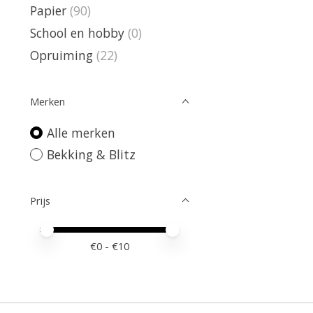
Papier
(90)
School en hobby
(0)
Opruiming
(22)
Merken
Alle merken
Bekking & Blitz
Prijs
Minimale prijswaarde
Price maximum value
€
0
- €
10