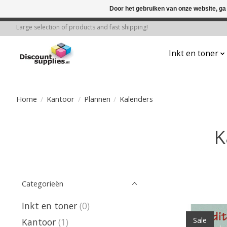
Door het gebruiken van onze website, ga
← Keer terug naar de backoffice
Deze 
Large selection of products and fast shipping!
Inkt en toner
Home
/
Kantoor
/
Plannen
/
Kalenders
K
Categorieën
Inkt en toner
(0)
Sale
Kantoor
(1)