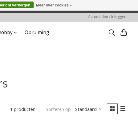
bericht verbergen
Meer over cookies »
worden gehonoreerd of verwerkt.
Aanmelden / Inloggen
 hobby
Opruiming
rs
Sorteren op
Standaard
1 producten