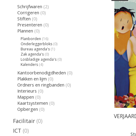
Schrijfwaren
(2)
Corrigeren
(0)
Stiften
(0)
Presenteren
(0)
Plannen
(0)
Planborden
(16)
Onderleggerbloks
(0)
Bureau agenda's
(1)
Zak agenda's
(0)
Losbladige agenda's
(0)
Kalenders
(4)
Kantoorbenodigdheden
(0)
Plakken en lijm
(0)
Ordners en ringbanden
(0)
Interieurs
(0)
Mappen
(0)
Kaartsystemen
(0)
Opbergen
(0)
VERJAAR
Facilitair
(0)
ICT
(0)
Stu