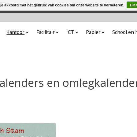
 je akkoord met het gebruik van cookies om onze website te verbeteren.
Dit 
winkel is in aanbouw. Eventueel geplaatste orders zullen niet 
Kantoor
Facilitair
ICT
Papier
School en
alenders en omlegkalende