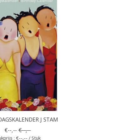
DAGSKALENDER J STAM
€--,--
€--,--
kprijs : €--,-- / Stuk