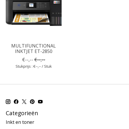
MULTIFUNCTIONAL
INKTJET ET-2850
€--,--
€--,--
Stukprijs : €--,-- / Stuk
Categorieën
Inkt en toner