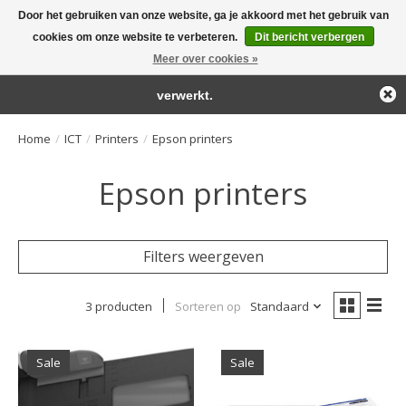
Door het gebruiken van onze website, ga je akkoord met het gebruik van
← Keer terug naar de backoffice
Deze winkel is in aanbouw.
cookies om onze website te verbeteren.
Dit bericht verbergen
Large selection of products and fast shipping!
Eventueel geplaatste orders zullen niet worden gehonoreerd of
Meer over cookies »
Winkelwa
verwerkt.
Home
/
ICT
/
Printers
/
Epson printers
Epson printers
Filters weergeven
3 producten
Sorteren op
Standaard
Sale
Sale