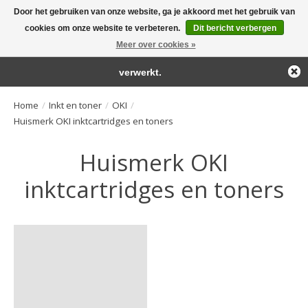
Door het gebruiken van onze website, ga je akkoord met het gebruik van
← Keer terug naar de backoffice
Deze winkel is in aanbouw.
cookies om onze website te verbeteren.
Dit bericht verbergen
Large selection of products and fast shipping!
Eventueel geplaatste orders zullen niet worden gehonoreerd of
Meer over cookies »
Winkelwa
verwerkt.
Home
/
Inkt en toner
/
OKI
/
Huismerk OKI inktcartridges en toners
Huismerk OKI
inktcartridges en toners