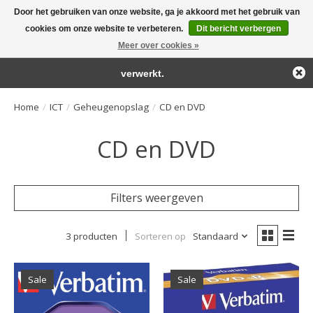
Door het gebruiken van onze website, ga je akkoord met het gebruik van
← Keer terug naar de backoffice
Deze winkel is in aanbouw.
cookies om onze website te verbeteren.
Dit bericht verbergen
Large selection of products and fast shipping!
Eventueel geplaatste orders zullen niet worden gehonoreerd of
Meer over cookies »
Winkelwa
verwerkt.
Home
/
ICT
/
Geheugenopslag
/
CD en DVD
CD en DVD
Filters weergeven
3 producten
Sorteren op
Standaard
Sale
Sale