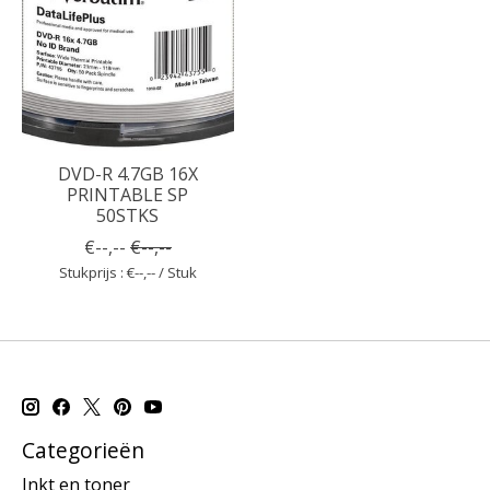
DVD-R 4.7GB 16X
PRINTABLE SP
50STKS
€--,--
€--,--
Stukprijs : €--,-- / Stuk
Categorieën
Inkt en toner