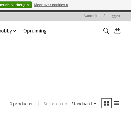
bericht verbergen
Meer over cookies »
worden gehonoreerd of verwerkt.
Aanmelden / Inloggen
 hobby
Opruiming
Sorteren op
Standaard
0 producten