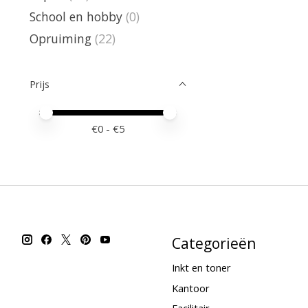
School en hobby
(0)
Opruiming
(22)
Prijs
Minimale prijswaarde
Price maximum value
€
0
- €
5
Categorieën
Inkt en toner
Kantoor
Facilitair