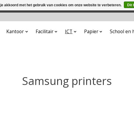
 je akkoord met het gebruik van cookies om onze website te verbeteren.
Dit 
winkel is in aanbouw. Eventueel geplaatste orders zullen niet 
Kantoor
Facilitair
ICT
Papier
School en
Samsung printers