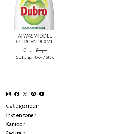
AFWASMIDDEL
CITROEN 900ML
€--,--
€--,--
Stukprijs : €--,-- / Stuk
Categorieën
Inkt en toner
Kantoor
Facilitair