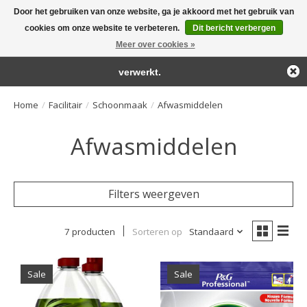
Door het gebruiken van onze website, ga je akkoord met het gebruik van
← Keer terug naar de backoffice
Deze winkel is in aanbouw.
cookies om onze website te verbeteren.
Dit bericht verbergen
Large selection of products and fast shipping!
Eventueel geplaatste orders zullen niet worden gehonoreerd of
Meer over cookies »
Winkelwa
verwerkt.
Home
/
Facilitair
/
Schoonmaak
/
Afwasmiddelen
Afwasmiddelen
Filters weergeven
7 producten
Sorteren op
Standaard
Sale
Sale