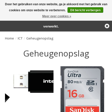
Door het gebruiken van onze website, ga je akkoord met het gebruik van
← Keer terug naar de backoffice
Deze winkel is in aanbouw.
cookies om onze website te verbeteren.
Dit bericht verbergen
Large selection of products and fast shipping!
Eventueel geplaatste orders zullen niet worden gehonoreerd of
Meer over cookies »
Winkelwa
verwerkt.
Home
/
ICT
/
Geheugenopslag
Geheugenopslag