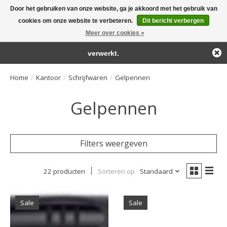
Door het gebruiken van onze website, ga je akkoord met het gebruik van
← Keer terug naar de backoffice
Deze winkel is in aanbouw.
cookies om onze website te verbeteren.
Dit bericht verbergen
Large selection of products and fast shipping!
Eventueel geplaatste orders zullen niet worden gehonoreerd of
Meer over cookies »
Winkelwa
verwerkt.
Home
/
Kantoor
/
Schrijfwaren
/
Gelpennen
Gelpennen
Filters weergeven
22 producten
Sorteren op
Standaard
Sale
Sale