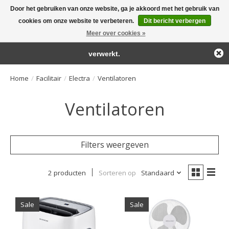
Door het gebruiken van onze website, ga je akkoord met het gebruik van
← Keer terug naar de backoffice
Deze winkel is in aanbouw.
cookies om onze website te verbeteren.
Dit bericht verbergen
Large selection of products and fast shipping!
Eventueel geplaatste orders zullen niet worden gehonoreerd of
Meer over cookies »
Winkelwa
verwerkt.
Home
/
Facilitair
/
Electra
/
Ventilatoren
Ventilatoren
Filters weergeven
2 producten
Sorteren op
Standaard
Sale
Sale