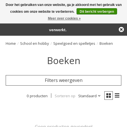
Door het gebruiken van onze website, ga je akkoord met het gebruik van
← Keer terug naar de backoffice
Deze winkel is in aanbouw.
cookies om onze website te verbeteren.
Dit bericht verbergen
Large selection of products and fast shipping!
Eventueel geplaatste orders zullen niet worden gehonoreerd of
Meer over cookies »
Winkelwa
verwerkt.
Home
/
School en hobby
/
Speelgoed en spelletjes
/
Boeken
Boeken
Filters weergeven
0 producten
Sorteren op
Standaard
Geen producten gevonden!