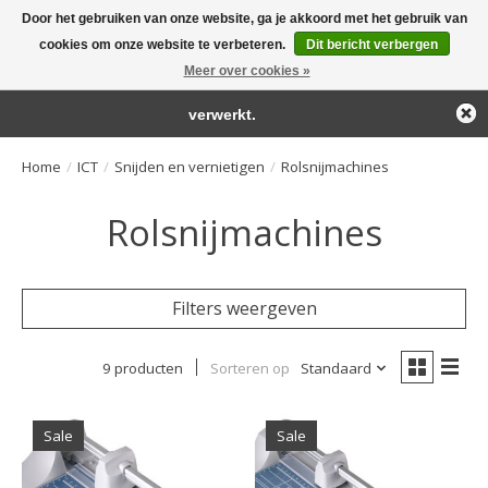
Door het gebruiken van onze website, ga je akkoord met het gebruik van
← Keer terug naar de backoffice
Deze winkel is in aanbouw.
cookies om onze website te verbeteren.
Dit bericht verbergen
Large selection of products and fast shipping!
Eventueel geplaatste orders zullen niet worden gehonoreerd of
Meer over cookies »
Winkelwa
verwerkt.
Home
/
ICT
/
Snijden en vernietigen
/
Rolsnijmachines
Rolsnijmachines
Filters weergeven
9 producten
Sorteren op
Standaard
Sale
Sale