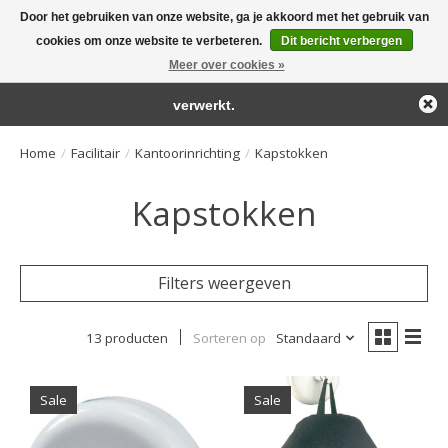
Door het gebruiken van onze website, ga je akkoord met het gebruik van
← Keer terug naar de backoffice
Deze winkel is in aanbouw.
cookies om onze website te verbeteren.
Dit bericht verbergen
Large selection of products and fast shipping!
Eventueel geplaatste orders zullen niet worden gehonoreerd of
Meer over cookies »
Winkelwa
verwerkt.
Home
/
Facilitair
/
Kantoorinrichting
/
Kapstokken
Kapstokken
Filters weergeven
13 producten
Sorteren op
Standaard
Sale
Sale