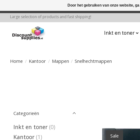
Door het gebruiken van onze website, ga
← Keer terug naar de backoffice
Deze 
Large selection of products and fast shipping!
Inkt en toner
Home
/
Kantoor
/
Mappen
/
Snelhechtmappen
Categorieën
Inkt en toner
(0)
Sale
Kantoor
(1)