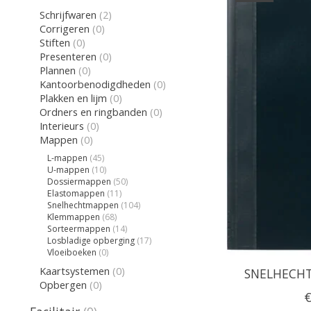
Schrijfwaren
(2)
Corrigeren
(0)
Stiften
(0)
Presenteren
(0)
Plannen
(0)
Kantoorbenodigdheden
(0)
Plakken en lijm
(0)
Ordners en ringbanden
(0)
Interieurs
(0)
Mappen
(0)
L-mappen
(45)
U-mappen
(10)
Dossiermappen
(50)
Elastomappen
(11)
Snelhechtmappen
(104)
Klemmappen
(68)
Sorteermappen
(14)
Losbladige opberging
(17)
Vloeiboeken
(0)
Kaartsystemen
(0)
SNELHECHT
Opbergen
(0)
€