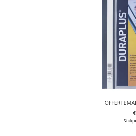
OFFERTEMAP
€
Stukpr