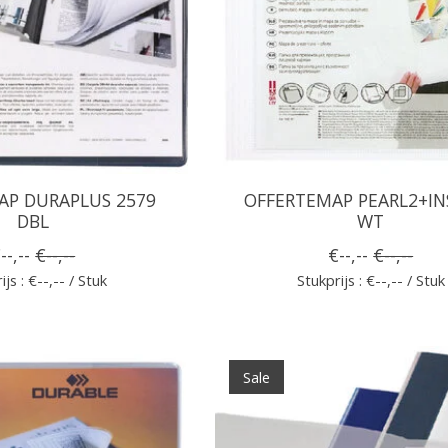
AP DURAPLUS 2579
OFFERTEMAP PEARL2+IN
DBL
WT
--,--
€--,--
€--,--
€--,--
ijs : €--,-- / Stuk
Stukprijs : €--,-- / Stuk
Sale