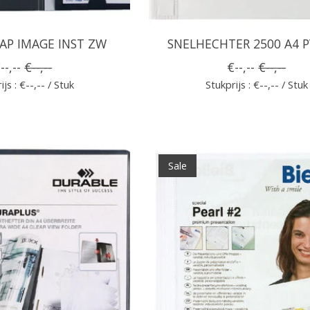
AP IMAGE INST ZW
SNELHECHTER 2500 A4 
--,--
€--,--
€--,--
€--,--
ijs : €--,-- / Stuk
Stukprijs : €--,-- / Stuk
Sale