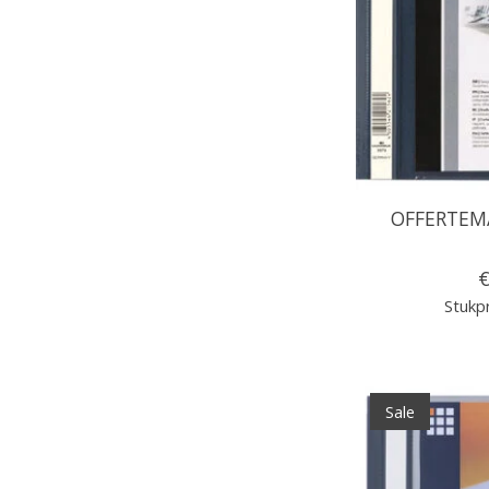
OFFERTEM
€
Stukpr
Sale