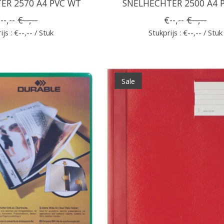
ER 2570 A4 PVC WT
SNELHECHTER 2500 A4 
--,--
€--,--
€--,--
€--,--
ijs : €--,-- / Stuk
Stukprijs : €--,-- / Stuk
Sale