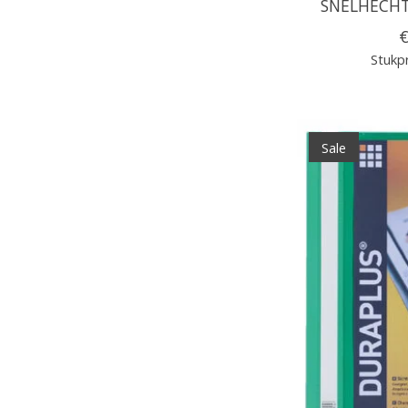
SNELHECHT
€
Stukpr
Sale