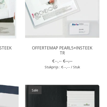
STEEK
OFFERTEMAP PEARL5+INSTEEK
TR
€--,--
€--,--
Stukprijs : €--,-- / Stuk
Sale