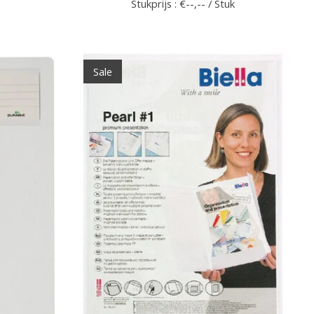
Stukprijs : €--,-- / Stuk
Sale