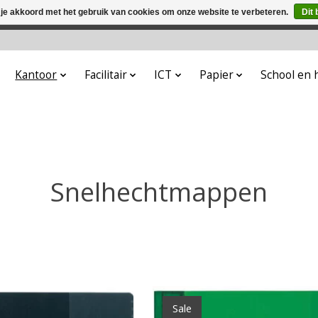
 je akkoord met het gebruik van cookies om onze website te verbeteren.
Dit 
winkel is in aanbouw. Eventueel geplaatste orders zullen niet 
Kantoor
Facilitair
ICT
Papier
School en
Snelhechtmappen
Sale