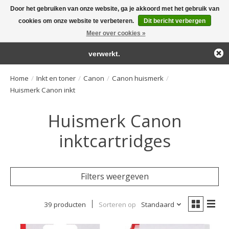
Door het gebruiken van onze website, ga je akkoord met het gebruik van
← Keer terug naar de backoffice
Deze winkel is in aanbouw.
cookies om onze website te verbeteren.
Dit bericht verbergen
Large selection of products and fast shipping!
Eventueel geplaatste orders zullen niet worden gehonoreerd of
Meer over cookies »
Winkelwa
verwerkt.
Home
/
Inkt en toner
/
Canon
/
Canon huismerk
/
Huismerk Canon inkt
Huismerk Canon
inktcartridges
Filters weergeven
39 producten
Sorteren op
Standaard