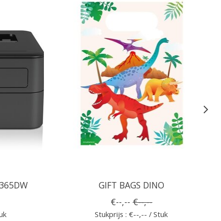
2365DW
GIFT BAGS DINO
€--,--
€--,--
tuk
Stukprijs : €--,-- / Stuk