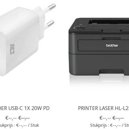
ER USB-C 1X 20W PD
PRINTER LASER HL-L
€--,--
€--,--
€--,--
€--,--
ukprijs : €--,-- / Stuk
Stukprijs : €--,-- / S