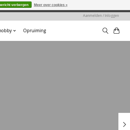
bericht verbergen
Meer over cookies »
worden gehonoreerd of verwerkt.
Aanmelden / Inloggen
 hobby
Opruiming