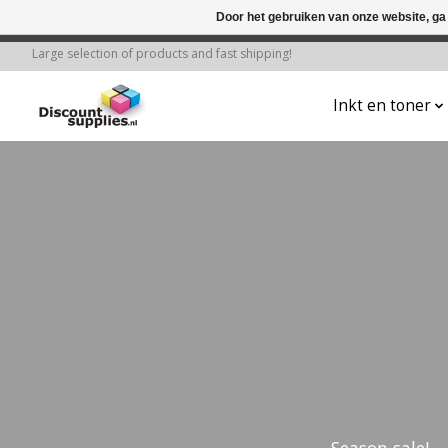
Door het gebruiken van onze website, ga
← Keer terug naar de backoffice
Deze 
Large selection of products and fast shipping!
Inkt en toner
Hero slideshow items