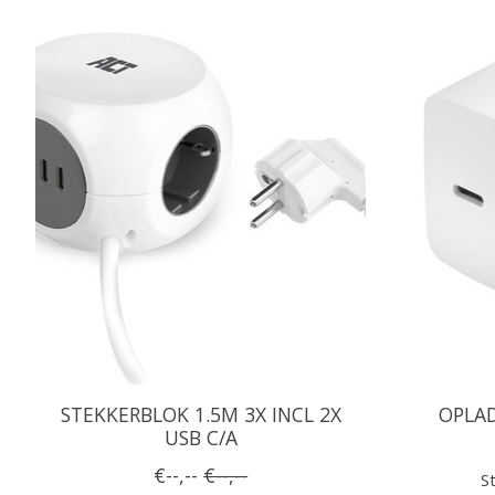
STEKKERBLOK 1.5M 3X INCL 2X
OPLAD
USB C/A
€--,--
€--,--
St