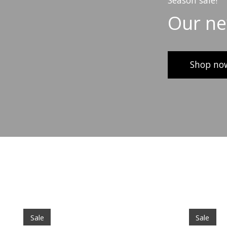
Season sale!
Our new
Shop no
Items van productcarrousel
Sale
Sale