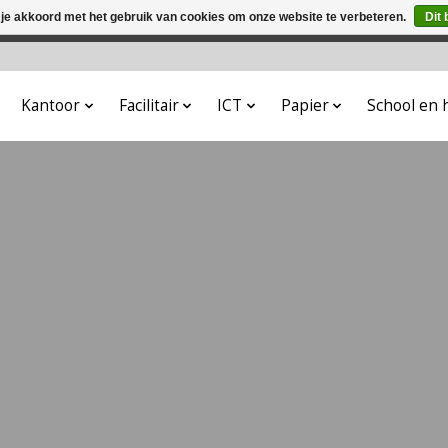
 je akkoord met het gebruik van cookies om onze website te verbeteren.
Dit 
winkel is in aanbouw. Eventueel geplaatste orders zullen niet 
Kantoor
Facilitair
ICT
Papier
School en