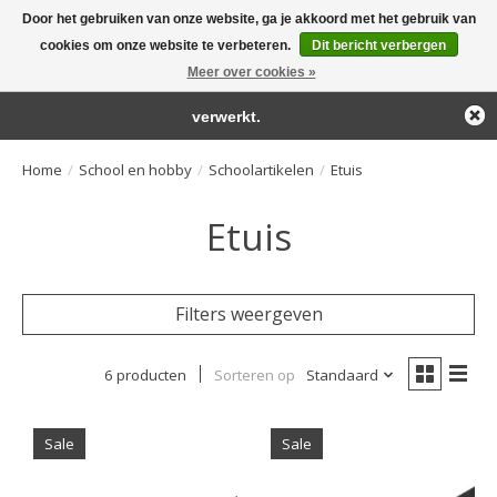
Door het gebruiken van onze website, ga je akkoord met het gebruik van
← Keer terug naar de backoffice
Deze winkel is in aanbouw.
cookies om onze website te verbeteren.
Dit bericht verbergen
Large selection of products and fast shipping!
Eventueel geplaatste orders zullen niet worden gehonoreerd of
Meer over cookies »
Winkelwa
verwerkt.
Home
/
School en hobby
/
Schoolartikelen
/
Etuis
Etuis
Filters weergeven
6 producten
Sorteren op
Standaard
Sale
Sale