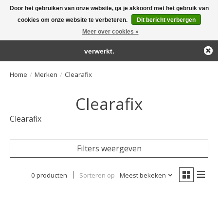
Door het gebruiken van onze website, ga je akkoord met het gebruik van
← Keer terug naar de backoffice
Deze winkel is in aanbouw.
cookies om onze website te verbeteren.
Dit bericht verbergen
Large selection of products and fast shipping!
Eventueel geplaatste orders zullen niet worden gehonoreerd of
Meer over cookies »
Winkelwa
verwerkt.
Home
/
Merken
/
Clearafix
Clearafix
Clearafix
Filters weergeven
0 producten
Sorteren op
Meest bekeken