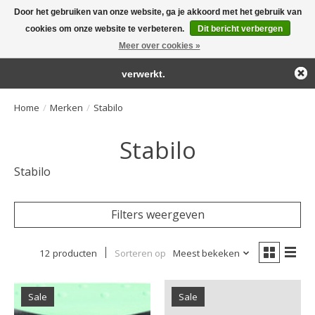
Door het gebruiken van onze website, ga je akkoord met het gebruik van
← Keer terug naar de backoffice
Deze winkel is in aanbouw.
cookies om onze website te verbeteren.
Dit bericht verbergen
Large selection of products and fast shipping!
Eventueel geplaatste orders zullen niet worden gehonoreerd of
Meer over cookies »
Winkelwa
verwerkt.
Home
/
Merken
/
Stabilo
Stabilo
Stabilo
Filters weergeven
12 producten
Sorteren op
Meest bekeken
Sale
Sale