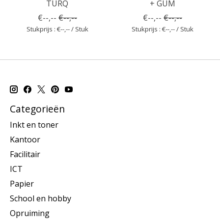
TURQ
+ GUM
€--,--
€--,--
€--,--
€--,--
Stukprijs : €--,-- / Stuk
Stukprijs : €--,-- / Stuk
Categorieën
Inkt en toner
Kantoor
Facilitair
ICT
Papier
School en hobby
Opruiming