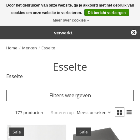
Door het gebruiken van onze website, ga je akkoord met het gebruik van
← Keer terug naar de backoffice
Deze winkel is in aanbouw.
cookies om onze website te verbeteren.
Dit bericht verbergen
Large selection of products and fast shipping!
Eventueel geplaatste orders zullen niet worden gehonoreerd of
Meer over cookies »
Winkelwa
verwerkt.
Home
/
Merken
/
Esselte
Esselte
Esselte
Filters weergeven
177 producten
Sorteren op
Meest bekeken
Sale
Sale