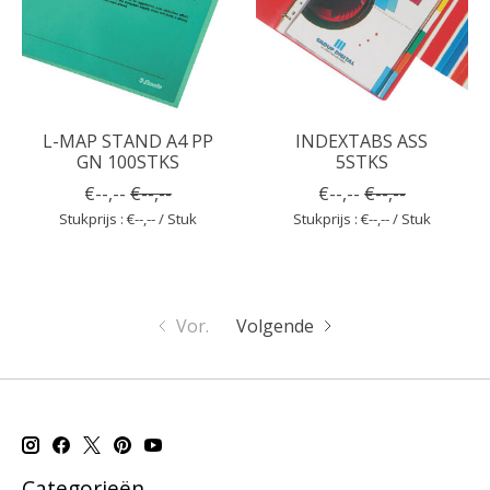
L-MAP STAND A4 PP
INDEXTABS ASS
GN 100STKS
5STKS
€--,--
€--,--
€--,--
€--,--
Stukprijs : €--,-- / Stuk
Stukprijs : €--,-- / Stuk
Vor.
Volgende
Categorieën