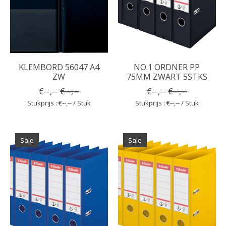
KLEMBORD 56047 A4
NO.1 ORDNER PP
ZW
75MM ZWART 5STKS
€--,--
€--,--
€--,--
€--,--
Stukprijs : €--,-- / Stuk
Stukprijs : €--,-- / Stuk
Sale
Sale