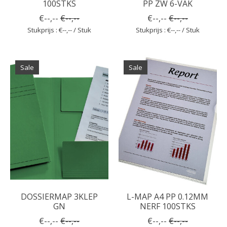
100STKS
PP ZW 6-VAK
€--,--
€--,--
€--,--
€--,--
Stukprijs : €--,-- / Stuk
Stukprijs : €--,-- / Stuk
Sale
Sale
DOSSIERMAP 3KLEP
L-MAP A4 PP 0.12MM
GN
NERF 100STKS
€--,--
€--,--
€--,--
€--,--