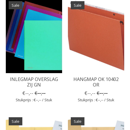
Sale
Sale
INLEGMAP OVERSLAG
HANGMAP OK 10402
ZIJ GN
OR
€--,--
€--,--
€--,--
€--,--
Stukprijs : €--,-- / Stuk
Stukprijs : €--,-- / Stuk
Sale
Sale