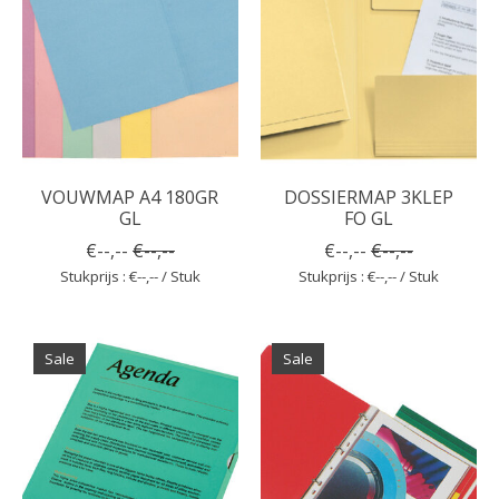
VOUWMAP A4 180GR
DOSSIERMAP 3KLEP
GL
FO GL
€--,--
€--,--
€--,--
€--,--
Stukprijs : €--,-- / Stuk
Stukprijs : €--,-- / Stuk
Sale
Sale