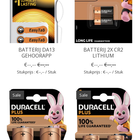
BATTERIJ DA13
BATTERIJ 2X CR2
GEHOORAPP
LITHIUM
€--,--
€--,--
€--,--
€--,--
Stukprijs : €--,-- / Stuk
Stukprijs : €--,-- / Stuk
Sale
Sale