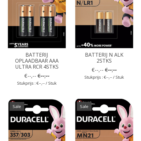
BATTERIJ
BATTERIJ N ALK
OPLAADBAAR AAA
2STKS
ULTRA RCR 4STKS
€--,--
€--,--
€--,--
€--,--
Stukprijs : €--,-- / Stuk
Stukprijs : €--,-- / Stuk
Sale
Sale