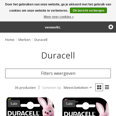
Door het gebruiken van onze website, ga je akkoord met het gebruik van
← Keer terug naar de backoffice
Deze winkel is in aanbouw.
cookies om onze website te verbeteren.
Dit bericht verbergen
Large selection of products and fast shipping!
Eventueel geplaatste orders zullen niet worden gehonoreerd of
Meer over cookies »
Winkelwa
verwerkt.
Home
/
Merken
/
Duracell
Duracell
Filters weergeven
36 producten
Sorteren op
Meest bekeken
Sale
Sale