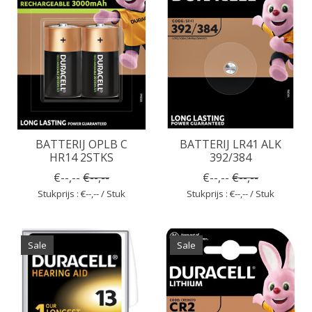
BATTERIJ OPLB C
BATTERIJ LR41 ALK
HR14 2STKS
392/384
€--,--
€--,--
€--,--
€--,--
Stukprijs : €--,-- / Stuk
Stukprijs : €--,-- / Stuk
Sale
Sale