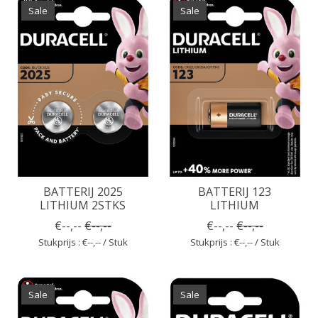
Sale
Sale
BATTERIJ 2025
BATTERIJ 123
LITHIUM 2STKS
LITHIUM
€--,--
€--,--
€--,--
€--,--
Stukprijs : €--,-- / Stuk
Stukprijs : €--,-- / Stuk
Sale
Sale