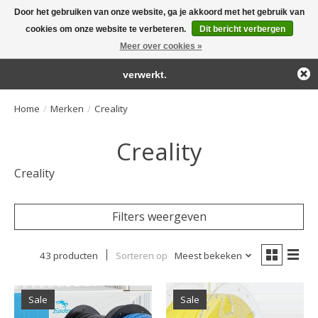
Door het gebruiken van onze website, ga je akkoord met het gebruik van
← Keer terug naar de backoffice
Deze winkel is in aanbouw.
cookies om onze website te verbeteren.
Dit bericht verbergen
Large selection of products and fast shipping!
Eventueel geplaatste orders zullen niet worden gehonoreerd of
Meer over cookies »
Winkelwa
verwerkt.
Home
/
Merken
/
Creality
Creality
Creality
Filters weergeven
43 producten
Sorteren op
Meest bekeken
Sale
Sale