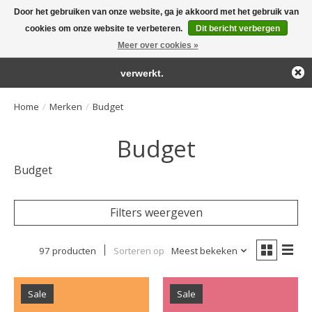
Door het gebruiken van onze website, ga je akkoord met het gebruik van
← Keer terug naar de backoffice
Deze winkel is in aanbouw.
cookies om onze website te verbeteren.
Dit bericht verbergen
Large selection of products and fast shipping!
Eventueel geplaatste orders zullen niet worden gehonoreerd of
Meer over cookies »
Winkelwa
verwerkt.
Home
/
Merken
/
Budget
Budget
Budget
Filters weergeven
97 producten
Sorteren op
Meest bekeken
Sale
Sale