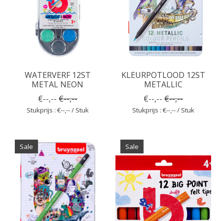
WATERVERF 12ST
KLEURPOTLOOD 12ST
METAL NEON
METALLIC
€--,--
€--,--
€--,--
€--,--
Stukprijs : €--,-- / Stuk
Stukprijs : €--,-- / Stuk
Sale
Sale