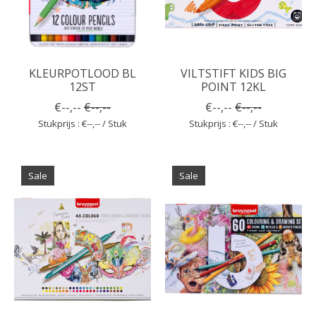
KLEURPOTLOOD BL
VILTSTIFT KIDS BIG
12ST
POINT 12KL
€--,--
€--,--
€--,--
€--,--
Stukprijs : €--,-- / Stuk
Stukprijs : €--,-- / Stuk
Sale
Sale