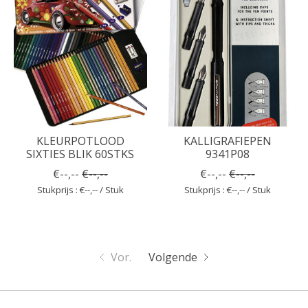
KLEURPOTLOOD
KALLIGRAFIEPEN
SIXTIES BLIK 60STKS
9341P08
€--,--
€--,--
€--,--
€--,--
Stukprijs : €--,-- / Stuk
Stukprijs : €--,-- / Stuk
Vor.
Volgende