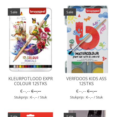
Sale
Sale
KLEURPOTLOOD EXPR
VERFDOOS KIDS ASS
COLOUR 12STKS
12STKS
€--,--
€--,--
€--,--
€--,--
Stukprijs : €--,-- / Stuk
Stukprijs : €--,-- / Stuk
Sale
Sale