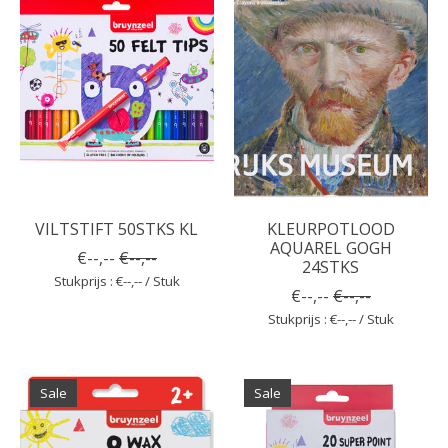
VILTSTIFT 50STKS KL
KLEURPOTLOOD
AQUAREL GOGH
€--,--
€--,--
24STKS
Stukprijs : €--,-- / Stuk
€--,--
€--,--
Stukprijs : €--,-- / Stuk
Sale
Sale