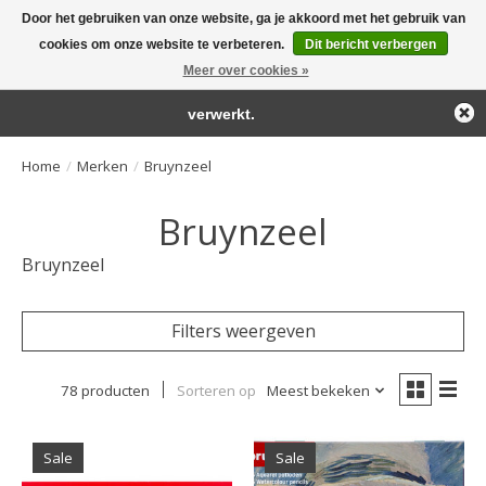
Door het gebruiken van onze website, ga je akkoord met het gebruik van
← Keer terug naar de backoffice
Deze winkel is in aanbouw.
cookies om onze website te verbeteren.
Dit bericht verbergen
Large selection of products and fast shipping!
Eventueel geplaatste orders zullen niet worden gehonoreerd of
Meer over cookies »
Winkelwa
verwerkt.
Home
/
Merken
/
Bruynzeel
Bruynzeel
Bruynzeel
Filters weergeven
78 producten
Sorteren op
Meest bekeken
Sale
Sale