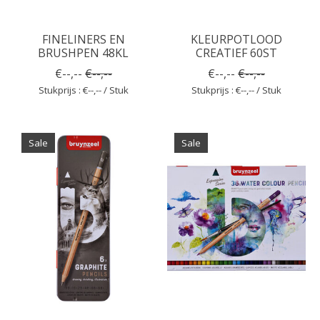
FINELINERS EN
KLEURPOTLOOD
BRUSHPEN 48KL
CREATIEF 60ST
€--,--
€--,--
€--,--
€--,--
Stukprijs : €--,-- / Stuk
Stukprijs : €--,-- / Stuk
Sale
Sale