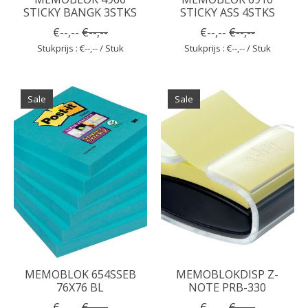
STICKY BANGK 3STKS
STICKY ASS 4STKS
€--,--
€--,--
€--,--
€--,--
Stukprijs : €--,-- / Stuk
Stukprijs : €--,-- / Stuk
Sale
Sale
MEMOBLOK 654SSEB
MEMOBLOKDISP Z-
76X76 BL
NOTE PRB-330
€--,--
€--,--
€--,--
€--,--