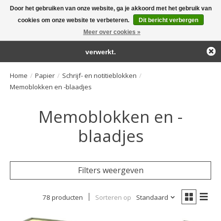
Door het gebruiken van onze website, ga je akkoord met het gebruik van
← Keer terug naar de backoffice
Deze winkel is in aanbouw.
cookies om onze website te verbeteren.
Dit bericht verbergen
Large selection of products and fast shipping!
Eventueel geplaatste orders zullen niet worden gehonoreerd of
Meer over cookies »
Winkelwa
verwerkt.
Home
/
Papier
/
Schrijf- en notitieblokken
/
Memoblokken en -blaadjes
Memoblokken en -
blaadjes
Filters weergeven
78 producten
Sorteren op
Standaard