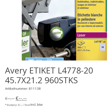
Avery ETIKET L4778-20
45.7X21.2 960STKS
Artikelnummer: 811138
€--,--
€--,--
Incl. btw
* Stukprijs: €--,-- / Stuk