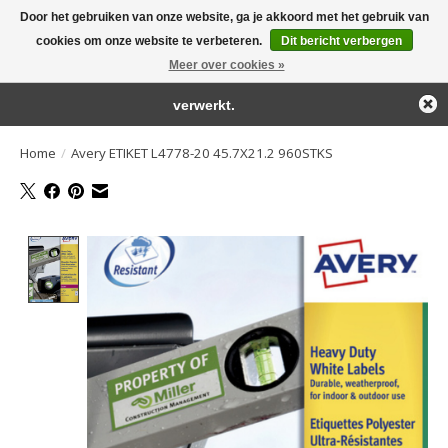
Door het gebruiken van onze website, ga je akkoord met het gebruik van
← Keer terug naar de backoffice
Deze winkel is in aanbouw.
cookies om onze website te verbeteren.
Dit bericht verbergen
Large selection of products and fast shipping!
Eventueel geplaatste orders zullen niet worden gehonoreerd of
Meer over cookies »
Winkelwa
verwerkt.
Home
/
Avery ETIKET L4778-20 45.7X21.2 960STKS
Product image slideshow Items