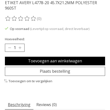
ETIKET AVERY L4778-20 45.7X21.2MM POLYESTER
960ST
(0)
De beoordeling van dit product is
0
van de 5
Op voorraad
(Levertijd:op voorraad, direct leverbaar)
Hoeveelheid:
Toevoegen aan winkelwagen
Plaats bestelling
Toevoegen om te vergelijken
Beschrijving
Reviews (0)