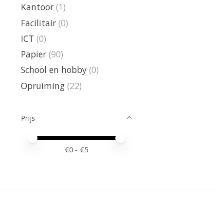
Kantoor
(1)
Facilitair
(0)
ICT
(0)
Papier
(90)
School en hobby
(0)
Opruiming
(22)
Prijs
Minimale prijswaarde
Price maximum value
€
0
- €
5