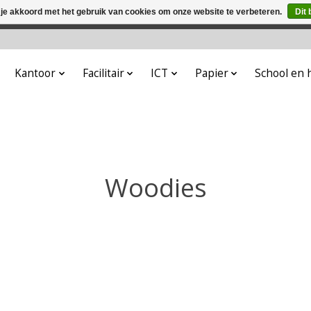
 je akkoord met het gebruik van cookies om onze website te verbeteren.
Dit 
winkel is in aanbouw. Eventueel geplaatste orders zullen niet 
Kantoor
Facilitair
ICT
Papier
School en
Woodies