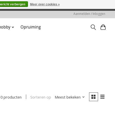
bericht verbergen
Meer over cookies »
worden gehonoreerd of verwerkt.
Aanmelden / Inloggen
 hobby
Opruiming
Sorteren op
Meest bekeken
0 producten