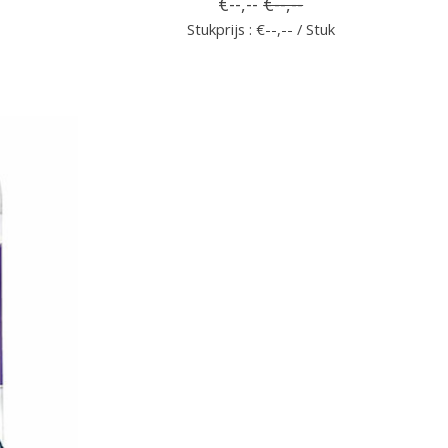
€--,--
€--,--
Stukprijs : €--,-- / Stuk