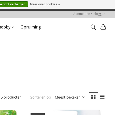
bericht verbergen
Meer over cookies »
worden gehonoreerd of verwerkt.
Aanmelden / Inloggen
 hobby
Opruiming
Sorteren op
Meest bekeken
5 producten