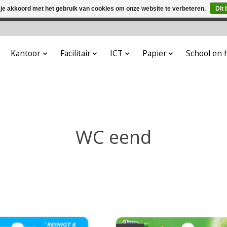
 je akkoord met het gebruik van cookies om onze website te verbeteren.
Dit 
winkel is in aanbouw. Eventueel geplaatste orders zullen niet 
Kantoor
Facilitair
ICT
Papier
School en
WC eend