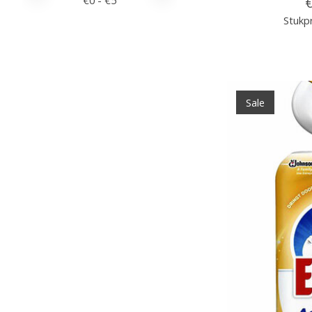
€
0
- €
5
€
Stukpr
Sale