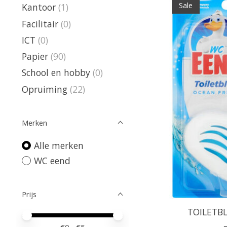
Sale
Kantoor
(1)
Facilitair
(0)
ICT
(0)
Papier
(90)
School en hobby
(0)
Opruiming
(22)
Merken
Alle merken
WC eend
Prijs
TOILETB
Minimale prijswaarde
Price maximum value