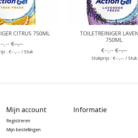
IGER CITRUS 750ML
TOILETREINIGER LAVE
750ML
--,--
€--,--
€--,--
€--,--
ijs : €--,-- / Stuk
Stukprijs : €--,-- / Stuk
Mijn account
Informatie
Registreren
Mijn bestellingen