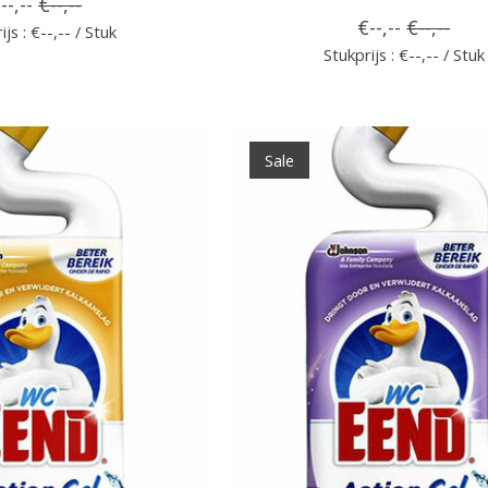
--,--
€--,--
€--,--
€--,--
ijs : €--,-- / Stuk
Stukprijs : €--,-- / Stuk
Sale