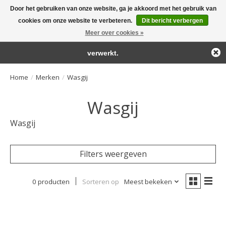
Door het gebruiken van onze website, ga je akkoord met het gebruik van
← Keer terug naar de backoffice
Deze winkel is in aanbouw.
cookies om onze website te verbeteren.
Dit bericht verbergen
Large selection of products and fast shipping!
Eventueel geplaatste orders zullen niet worden gehonoreerd of
Meer over cookies »
Winkelwa
verwerkt.
Home
/
Merken
/
Wasgij
Wasgij
Wasgij
Filters weergeven
0 producten
Sorteren op
Meest bekeken