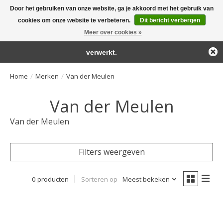
Door het gebruiken van onze website, ga je akkoord met het gebruik van
← Keer terug naar de backoffice
Deze winkel is in aanbouw.
cookies om onze website te verbeteren.
Dit bericht verbergen
Large selection of products and fast shipping!
Eventueel geplaatste orders zullen niet worden gehonoreerd of
Meer over cookies »
Winkelwa
verwerkt.
Home
/
Merken
/
Van der Meulen
Van der Meulen
Van der Meulen
Filters weergeven
0 producten
Sorteren op
Meest bekeken