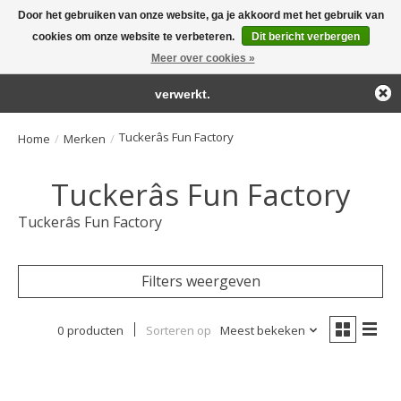
Door het gebruiken van onze website, ga je akkoord met het gebruik van
← Keer terug naar de backoffice
Deze winkel is in aanbouw.
cookies om onze website te verbeteren.
Dit bericht verbergen
Large selection of products and fast shipping!
Eventueel geplaatste orders zullen niet worden gehonoreerd of
Meer over cookies »
Winkelwa
verwerkt.
Tuckerâs Fun Factory
Home
/
Merken
/
Tuckerâs Fun Factory
Tuckerâs Fun Factory
Filters weergeven
0 producten
Sorteren op
Meest bekeken