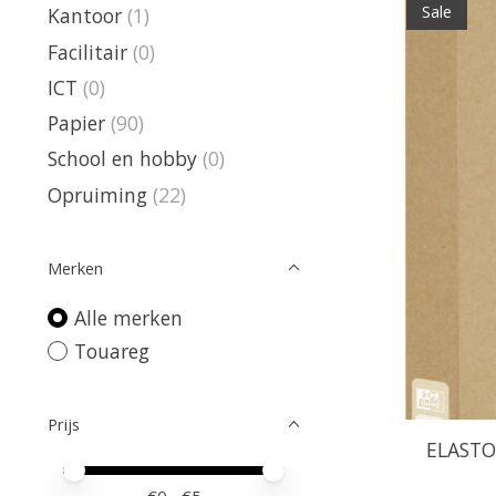
Sale
Kantoor
(1)
Facilitair
(0)
ICT
(0)
Papier
(90)
School en hobby
(0)
Opruiming
(22)
Merken
Alle merken
Touareg
Prijs
ELAST
Minimale prijswaarde
Price maximum value