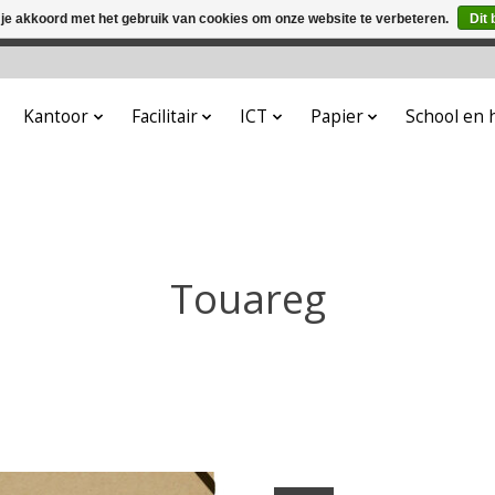
 je akkoord met het gebruik van cookies om onze website te verbeteren.
Dit 
winkel is in aanbouw. Eventueel geplaatste orders zullen niet 
Kantoor
Facilitair
ICT
Papier
School en
Touareg