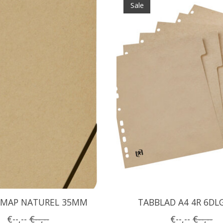
Sale
OMAP NATUREL 35MM
TABBLAD A4 4R 6DL
€--,--
€--,--
€--,--
€--,--