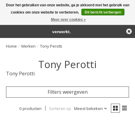
Door het gebruiken van onze website, ga je akkoord met het gebruik van
← Keer terug naar de backoffice
Deze winkel is in aanbouw.
cookies om onze website te verbeteren.
Dit bericht verbergen
Large selection of products and fast shipping!
Eventueel geplaatste orders zullen niet worden gehonoreerd of
Meer over cookies »
Winkelwa
verwerkt.
Home
/
Merken
/
Tony Perotti
Tony Perotti
Tony Perotti
Filters weergeven
0 producten
Sorteren op
Meest bekeken