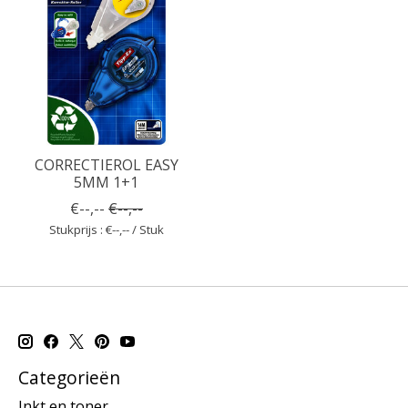
CORRECTIEROL EASY
5MM 1+1
€--,--
€--,--
Stukprijs : €--,-- / Stuk
Categorieën
Inkt en toner