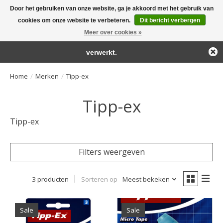
Door het gebruiken van onze website, ga je akkoord met het gebruik van
← Keer terug naar de backoffice
Deze winkel is in aanbouw.
cookies om onze website te verbeteren.
Dit bericht verbergen
Large selection of products and fast shipping!
Eventueel geplaatste orders zullen niet worden gehonoreerd of
Meer over cookies »
Winkelwa
verwerkt.
Home
/
Merken
/
Tipp-ex
Tipp-ex
Tipp-ex
Filters weergeven
3 producten
Sorteren op
Meest bekeken
Sale
Sale