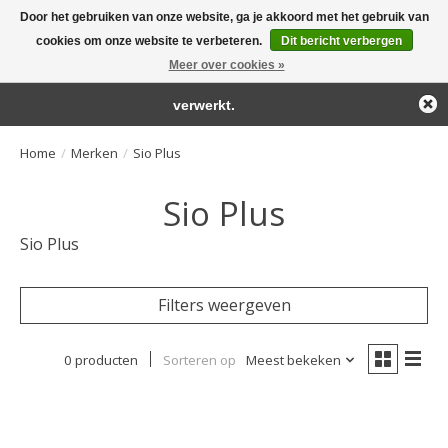
Door het gebruiken van onze website, ga je akkoord met het gebruik van
← Keer terug naar de backoffice
Deze winkel is in aanbouw.
cookies om onze website te verbeteren.
Dit bericht verbergen
Large selection of products and fast shipping!
Eventueel geplaatste orders zullen niet worden gehonoreerd of
Meer over cookies »
Winkelwa
verwerkt.
Home
/
Merken
/
Sio Plus
Sio Plus
Sio Plus
Filters weergeven
0 producten
Sorteren op
Meest bekeken