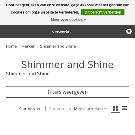
Door het gebruiken van onze website, ga je akkoord met het gebruik van
← Keer terug naar de backoffice
Deze winkel is in aanbouw.
cookies om onze website te verbeteren.
Dit bericht verbergen
Large selection of products and fast shipping!
Eventueel geplaatste orders zullen niet worden gehonoreerd of
Meer over cookies »
Winkelwa
verwerkt.
Home
/
Merken
/
Shimmer and Shine
Shimmer and Shine
Shimmer and Shine
Filters weergeven
0 producten
Sorteren op
Meest bekeken