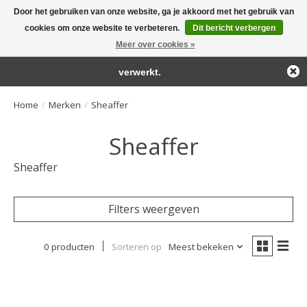
Door het gebruiken van onze website, ga je akkoord met het gebruik van
← Keer terug naar de backoffice
Deze winkel is in aanbouw.
cookies om onze website te verbeteren.
Dit bericht verbergen
Large selection of products and fast shipping!
Eventueel geplaatste orders zullen niet worden gehonoreerd of
Meer over cookies »
Winkelwa
verwerkt.
Home
/
Merken
/
Sheaffer
Sheaffer
Sheaffer
Filters weergeven
0 producten
Sorteren op
Meest bekeken