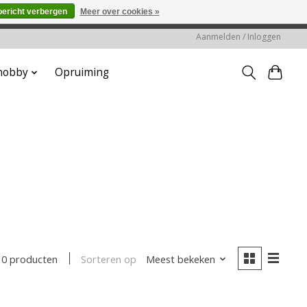
bericht verbergen
Meer over cookies »
worden gehonoreerd of verwerkt.
Aanmelden / Inloggen
 hobby
Opruiming
Sorteren op
Meest bekeken
0 producten