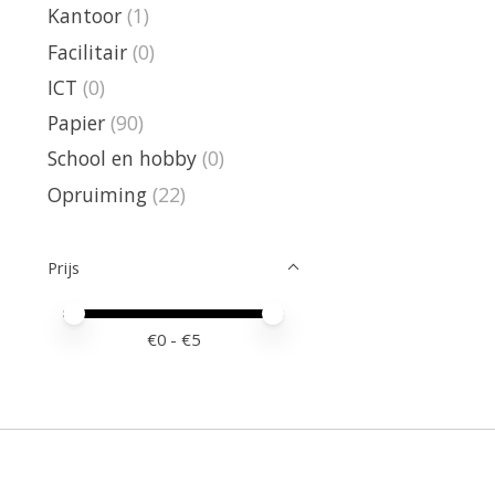
Kantoor
(1)
Facilitair
(0)
ICT
(0)
Papier
(90)
School en hobby
(0)
Opruiming
(22)
Prijs
Minimale prijswaarde
Price maximum value
€
0
- €
5