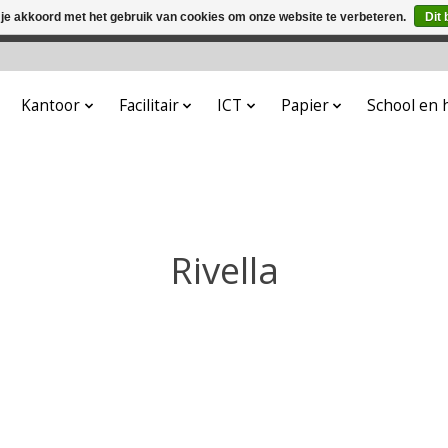
 je akkoord met het gebruik van cookies om onze website te verbeteren.
Dit 
winkel is in aanbouw. Eventueel geplaatste orders zullen niet 
Kantoor
Facilitair
ICT
Papier
School en
Rivella