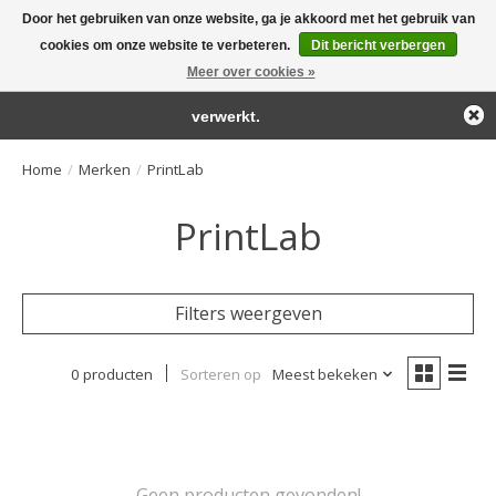
Door het gebruiken van onze website, ga je akkoord met het gebruik van
← Keer terug naar de backoffice
Deze winkel is in aanbouw.
cookies om onze website te verbeteren.
Dit bericht verbergen
Large selection of products and fast shipping!
Eventueel geplaatste orders zullen niet worden gehonoreerd of
Meer over cookies »
Winkelwa
verwerkt.
Home
/
Merken
/
PrintLab
PrintLab
Filters weergeven
0 producten
Sorteren op
Meest bekeken
Geen producten gevonden!