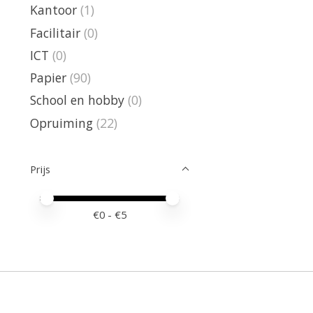
Kantoor
(1)
Facilitair
(0)
ICT
(0)
Papier
(90)
School en hobby
(0)
Opruiming
(22)
Prijs
Minimale prijswaarde
Price maximum value
€
0
- €
5