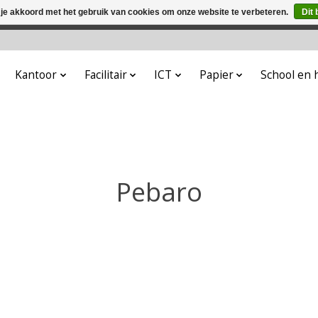
 je akkoord met het gebruik van cookies om onze website te verbeteren.
Dit 
winkel is in aanbouw. Eventueel geplaatste orders zullen niet 
Kantoor
Facilitair
ICT
Papier
School en
Pebaro