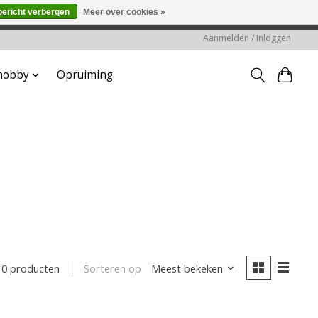
bericht verbergen
Meer over cookies »
worden gehonoreerd of verwerkt.
Aanmelden / Inloggen
 hobby
Opruiming
Sorteren op
Meest bekeken
0 producten