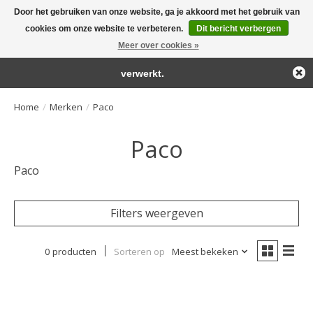
Door het gebruiken van onze website, ga je akkoord met het gebruik van
← Keer terug naar de backoffice
Deze winkel is in aanbouw.
cookies om onze website te verbeteren.
Dit bericht verbergen
Large selection of products and fast shipping!
Eventueel geplaatste orders zullen niet worden gehonoreerd of
Meer over cookies »
Winkelwa
verwerkt.
Home
/
Merken
/
Paco
Paco
Paco
Filters weergeven
0 producten
Sorteren op
Meest bekeken