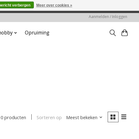
bericht verbergen
Meer over cookies »
worden gehonoreerd of verwerkt.
Aanmelden / Inloggen
 hobby
Opruiming
Sorteren op
Meest bekeken
0 producten