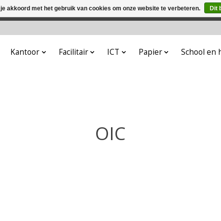
 je akkoord met het gebruik van cookies om onze website te verbeteren.
Dit 
winkel is in aanbouw. Eventueel geplaatste orders zullen niet 
Kantoor
Facilitair
ICT
Papier
School en
OIC