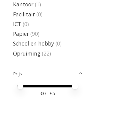
Kantoor
(1)
Facilitair
(0)
ICT
(0)
Papier
(90)
School en hobby
(0)
Opruiming
(22)
Prijs
Minimale prijswaarde
Price maximum value
€
0
- €
5