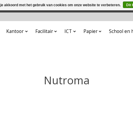
 je akkoord met het gebruik van cookies om onze website te verbeteren.
Dit 
winkel is in aanbouw. Eventueel geplaatste orders zullen niet 
Kantoor
Facilitair
ICT
Papier
School en
Nutroma