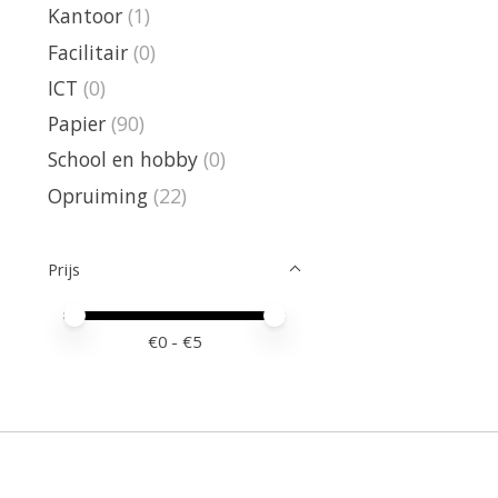
Kantoor
(1)
Facilitair
(0)
ICT
(0)
Papier
(90)
School en hobby
(0)
Opruiming
(22)
Prijs
Minimale prijswaarde
Price maximum value
€
0
- €
5