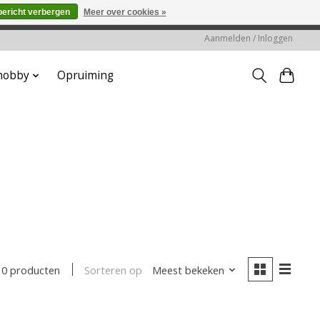
bericht verbergen
Meer over cookies »
worden gehonoreerd of verwerkt.
Aanmelden / Inloggen
 hobby
Opruiming
Sorteren op
Meest bekeken
0 producten