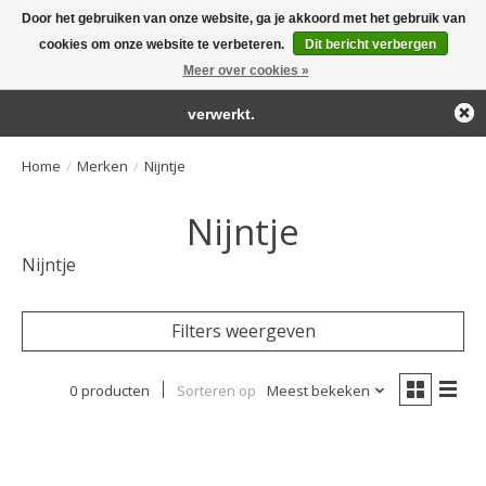
Door het gebruiken van onze website, ga je akkoord met het gebruik van
← Keer terug naar de backoffice
Deze winkel is in aanbouw.
cookies om onze website te verbeteren.
Dit bericht verbergen
Large selection of products and fast shipping!
Eventueel geplaatste orders zullen niet worden gehonoreerd of
Meer over cookies »
Winkelwa
verwerkt.
Home
/
Merken
/
Nijntje
Nijntje
Nijntje
Filters weergeven
0 producten
Sorteren op
Meest bekeken